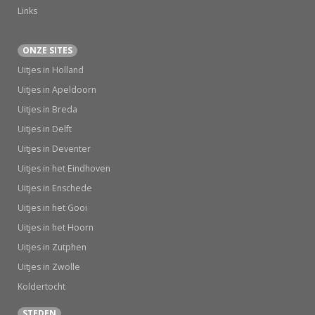
Links
ONZE SITES
Uitjes in Holland
Uitjes in Apeldoorn
Uitjes in Breda
Uitjes in Delft
Uitjes in Deventer
Uitjes in het Eindhoven
Uitjes in Enschede
Uitjes in het Gooi
Uitjes in het Hoorn
Uitjes in Zutphen
Uitjes in Zwolle
Koldertocht
STEDEN