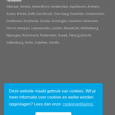
Alkmaar, Almelo, Amersfoort, Amsterdam, Apeldoorn, Arnhem,
Assen, Breda, Delft, Den Bosch, Den Haag, Deventer, Doetinchem,
Eindhoven, Enschede, Gouda, Groningen, Haarlem, Hilversum,
Hoorn, Kampen, Leeuwarden, Leiden, Maastricht, Middelburg,
Nijmegen, Roermond, Rotterdam, Sneek, Tilburg,Utrecht,
Valkenburg, Venlo, Zutphen, Zwolle.
© 2026 Uitjes in Holland.nl
Deze website maakt gebruik van cookies. Wil je
meer informatie over cookies en welke worden
Tweets van @UitjesHolland
opgeslagen? Lees dan onze
cookieverklaring.