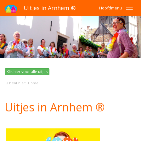
Uitjes in Arnhem ®
Hoofdmenu
Klik hier voor alle uitjes
U bent hier:
Home
Uitjes in Arnhem ®