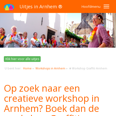
Uitjes in Arnhem ®
Hoofdmenu
Klik hier voor alle uitjes
U bent hier:
»
»
Home
Workshops in Arnhem
✻ Workshop Graffiti Arnhem
Op zoek naar een
creatieve workshop in
Arnhem? Boek dan de