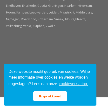
Eindhoven, Enschede, Gouda, Groningen, Haarlem, Hilversum,
Hoorn, Kampen, Leeuwarden, Leiden, Maastricht, Middelburg,
Nijmegen, Roermond, Rotterdam, Sneek, Tilburg,Utrecht,
Valkenburg, Venlo, Zutphen, Zwolle.
© 2026 Uitjes in Holland.nl
Deze website maakt gebruik van cookies. Wil je
meer informatie over cookies en welke worden
Tweets van @UitjesHolland
opgeslagen? Lees dan onze
cookieverklaring.
Ik ga akkoord