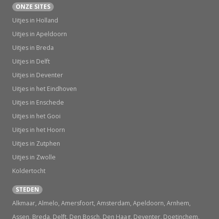
ONZE SITES
Uitjes in Holland
Uitjes in Apeldoorn
Uitjes in Breda
Uitjes in Delft
Uitjes in Deventer
Uitjes in het Eindhoven
Uitjes in Enschede
Uitjes in het Gooi
Uitjes in het Hoorn
Uitjes in Zutphen
Uitjes in Zwolle
Koldertocht
STEDEN
Alkmaar, Almelo, Amersfoort, Amsterdam, Apeldoorn, Arnhem,
Assen, Breda, Delft, Den Bosch, Den Haag, Deventer, Doetinchem,