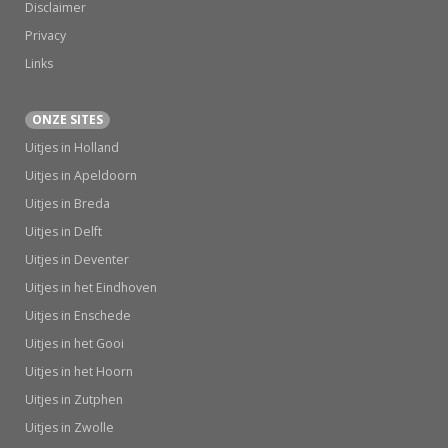
Disclaimer
Privacy
Links
ONZE SITES
Uitjes in Holland
Uitjes in Apeldoorn
Uitjes in Breda
Uitjes in Delft
Uitjes in Deventer
Uitjes in het Eindhoven
Uitjes in Enschede
Uitjes in het Gooi
Uitjes in het Hoorn
Uitjes in Zutphen
Uitjes in Zwolle