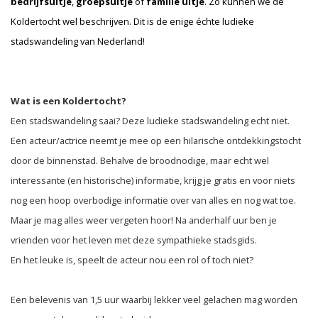
bedrijfsuitje
,
groepsuitje
of
familie uitje
. Zo kunnen we de
Koldertocht wel beschrijven. Dit is de enige échte ludieke
stadswandeling van Nederland!
Wat is een Koldertocht?
Een stadswandeling saai? Deze ludieke stadswandeling echt niet.
Een acteur/actrice neemt je mee op een hilarische ontdekkingstocht
door de binnenstad. Behalve de broodnodige, maar echt wel
interessante (en historische) informatie, krijg je gratis en voor niets
nog een hoop overbodige informatie over van alles en nog wat toe.
Maar je mag alles weer vergeten hoor! Na anderhalf uur ben je
vrienden voor het leven met deze sympathieke stadsgids.
En het leuke is, speelt de acteur nou een rol of toch niet?
Een belevenis van 1,5 uur waarbij lekker veel gelachen mag worden