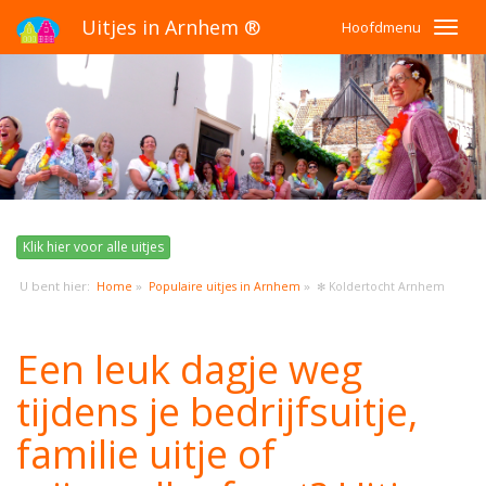
Uitjes in Arnhem ®
Hoofdmenu
Klik hier voor alle uitjes
U bent hier:
»
»
Home
Populaire uitjes in Arnhem
✻ Koldertocht Arnhem
Een leuk dagje weg
tijdens je bedrijfsuitje,
familie uitje of