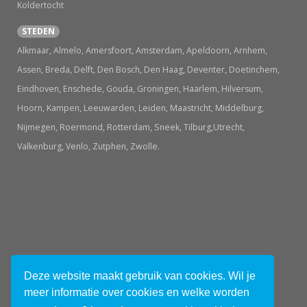
Koldertocht
STEDEN
Alkmaar, Almelo, Amersfoort, Amsterdam, Apeldoorn, Arnhem,
Assen, Breda, Delft, Den Bosch, Den Haag, Deventer, Doetinchem,
Eindhoven, Enschede, Gouda, Groningen, Haarlem, Hilversum,
Hoorn, Kampen, Leeuwarden, Leiden, Maastricht, Middelburg,
Nijmegen, Roermond, Rotterdam, Sneek, Tilburg,Utrecht,
Valkenburg, Venlo, Zutphen, Zwolle.
© 2026 Uitjes in Holland.nl
Deze website maakt gebruik van cookies. Wil je
meer informatie over cookies en welke worden
Tweets van @UitjesHolland