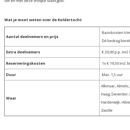
om en met deze vrolijke stadsgids.
Wat je moet weten over de Koldertocht
Basiskosten t/m 
Aantal deelnemers en prijs
Dit bedrag bere
Extra deelnemers
€ 20,00 p.p. incl.
Reserveringskosten
1x € 19,50 incl. 
Duur
Max. 1,5 uur
Alkmaar, Almelo,
Haag, Deventer,
Waar
Harderwijk, Hilv
Zwolle