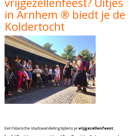
vrijgezellenfeest? Uitjes
in Arnhem ® biedt je de
Koldertocht
Een hilarische stadswandeling tijdens je
vrijgezellenfeest
,