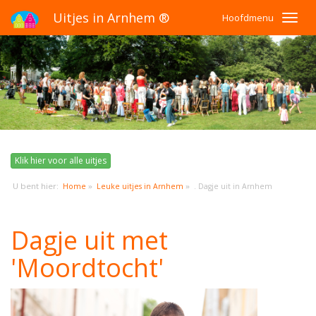
Uitjes in Arnhem ®
Hoofdmenu
Klik hier voor alle uitjes
U bent hier:
»
»
Home
Leuke uitjes in Arnhem
. Dagje uit in Arnhem
Dagje uit met
'Moordtocht'