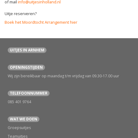
of mail
info@uitjesinholland.nl
Uitje reserveren?
Boek het Moordtocht Arrangement hier
UITJES IN ARNHEM
OPENINGSTIJDEN
Wij zijn bereikbaar op maandag t/m vrijdag van 09.30-17.00 uur
TELEFOONNUMMER
085 401 9764
WAT WE DOEN
Groepsuitjes
Teamuitjes