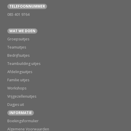
TELEFOONNUMMER
085 401 9764
WAT WE DOEN
Groepsuitjes
Teamuitjes
Bedrijfsuitjes
Teambuilding uitjes
Afdelingsuitjes
Familie uitjes
Workshops
Vrijgezellenuitjes
Dagjes uit
INFORMATIE
Boekingsformulier
Algemene Voorwaarden