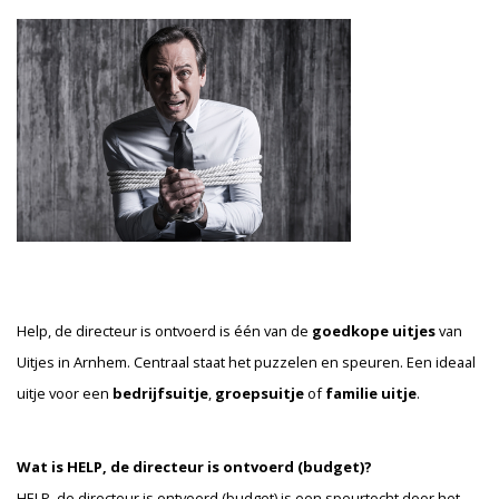
Help, de directeur is ontvoerd is één van de
goedkope uitjes
van
Uitjes in Arnhem. Centraal staat het puzzelen en speuren. Een ideaal
uitje voor een
bedrijfsuitje
,
groepsuitje
of
familie uitje
.
Wat is HELP, de directeur is ontvoerd (budget)?
H
ELP, de directeur is ontvoerd (budget) is een speurtocht door het