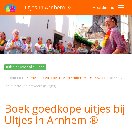
Uitjes in Arnhem ®
Hoofdmenu
Klik hier voor alle uitjes
U bent hier:
»
»
Home
Goedkope uitjes in Arnhem v.a. € 16,50 pp
✻ HELP,
de directeur is ontvoerd (budget)
Boek goedkope uitjes bij
Uitjes in Arnhem ®