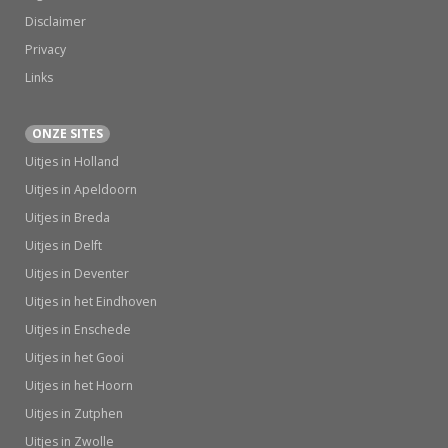
Disclaimer
Privacy
Links
ONZE SITES
Uitjes in Holland
Uitjes in Apeldoorn
Uitjes in Breda
Uitjes in Delft
Uitjes in Deventer
Uitjes in het Eindhoven
Uitjes in Enschede
Uitjes in het Gooi
Uitjes in het Hoorn
Uitjes in Zutphen
Uitjes in Zwolle