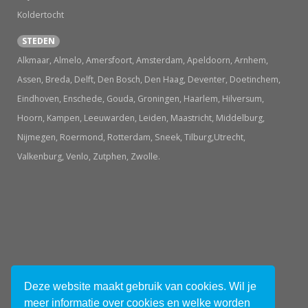
Koldertocht
STEDEN
Alkmaar, Almelo, Amersfoort, Amsterdam, Apeldoorn, Arnhem,
Assen, Breda, Delft, Den Bosch, Den Haag, Deventer, Doetinchem,
Eindhoven, Enschede, Gouda, Groningen, Haarlem, Hilversum,
Hoorn, Kampen, Leeuwarden, Leiden, Maastricht, Middelburg,
Nijmegen, Roermond, Rotterdam, Sneek, Tilburg,Utrecht,
Valkenburg, Venlo, Zutphen, Zwolle.
© 2026 Uitjes in Holland.nl
Deze website maakt gebruik van cookies. Wil je
meer informatie over cookies en welke worden